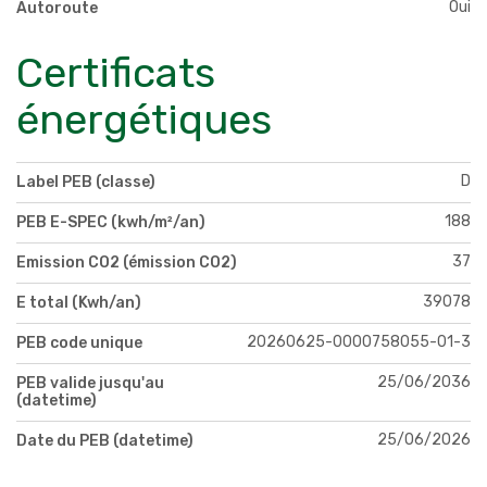
Oui
Autoroute
Certificats
énergétiques
D
Label PEB (classe)
188
PEB E-SPEC (kwh/m²/an)
37
Emission CO2 (émission CO2)
39078
E total (Kwh/an)
20260625-0000758055-01-3
PEB code unique
25/06/2036
PEB valide jusqu'au
(datetime)
25/06/2026
Date du PEB (datetime)