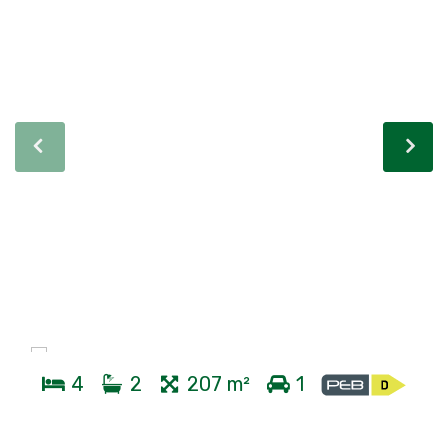
4
2
207 m²
1