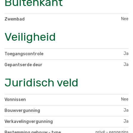
Buitenkant
Nee
Zwembad
Veiligheid
Ja
Toegangscontrole
Ja
Gepantserde deur
Juridisch veld
Nee
Vonnissen
Ja
Bouwvergunning
Ja
Verkavelingvergunning
privé - eengezins
Bestemming gebouw - type