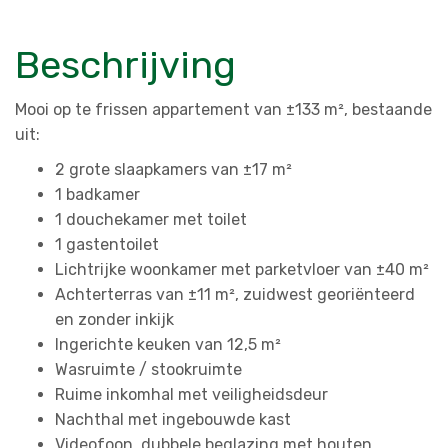
Beschrijving
Mooi op te frissen appartement van ±133 m², bestaande
uit:
2 grote slaapkamers van ±17 m²
1 badkamer
1 douchekamer met toilet
1 gastentoilet
Lichtrijke woonkamer met parketvloer van ±40 m²
Achterterras van ±11 m², zuidwest georiënteerd
en zonder inkijk
Ingerichte keuken van 12,5 m²
Wasruimte / stookruimte
Ruime inkomhal met veiligheidsdeur
Nachthal met ingebouwde kast
Videofoon, dubbele beglazing met houten