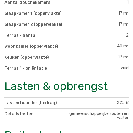
1
Aantal douchekamers
17 m²
Slaapkamer 1 (oppervlakte)
17 m²
Slaapkamer 2 (oppervlakte)
2
Terras - aantal
40 m²
Woonkamer (oppervlakte)
12 m²
Keuken (oppervlakte)
zuid
Terras 1 - oriëntatie
Lasten & opbrengst
225 €
Lasten huurder (bedrag)
gemeenschappelijke kosten en
Details lasten
water